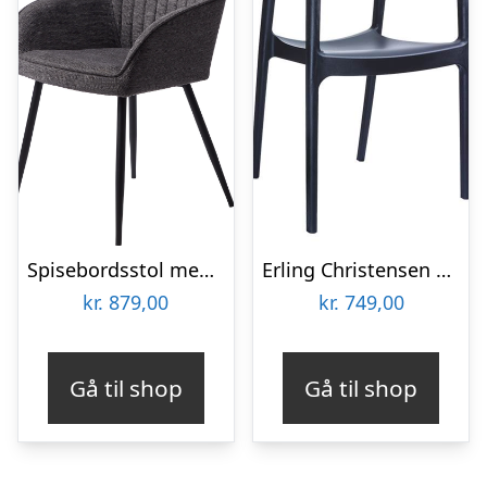
Spisebordsstol med armlæn Nordique Design Nolan mørkegrå Brego-stof med diagonalt mønster sort metalstel H84ÃB58ÃL59 cm
Erling Christensen Møbler Carmen stol i klar og sort plast med armlæn : Erling Christensen Møbler : Erling Christensen Møbler
kr.
879,00
kr.
749,00
Gå til shop
Gå til shop