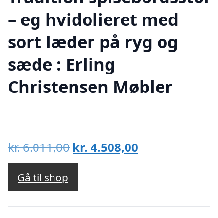
– eg hvidolieret med
sort læder på ryg og
sæde : Erling
Christensen Møbler
Den
Den
kr.
6.011,00
kr.
4.508,00
oprindelige
aktuelle
pris
pris
Gå til shop
var:
er:
kr. 6.011,00.
kr. 4.508,00.