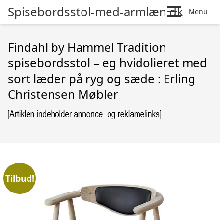
Spisebordsstol-med-armlæn.dk
Menu
Findahl by Hammel Tradition
spisebordsstol – eg hvidolieret med
sort læder på ryg og sæde : Erling
Christensen Møbler
Tilbud!