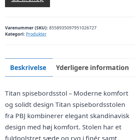
var:
er:
kr. 3.599,00.
kr. 2.699,00.
Varenummer (SKU):
8558935097951026727
Kategori:
Produkter
Beskrivelse
Yderligere information
Titan spisebordsstol – Moderne komfort
og solidt design Titan spisebordsstolen
fra PBJ kombinerer elegant skandinavisk
design med høj komfort. Stolen har et
fuldpolstret sæde og ryg i finér samt