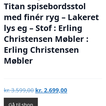
Titan spisebordsstol
med finér ryg – Lakeret
lys eg – Stof : Erling
Christensen Møbler :
Erling Christensen
Møbler
Den
Den
kr.
3.599,00
kr.
2.699,00
oprindelige
aktuelle
pris
pris
Gå til shop