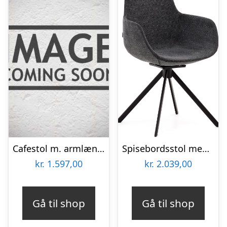
Cafestol m. armlæn-læder-Shiny polstret
Spisebordsstol med armlæn Tissiana Kave Home grå twill stof drejefunktion stålben
kr.
1.597,00
kr.
2.039,00
Gå til shop
Gå til shop