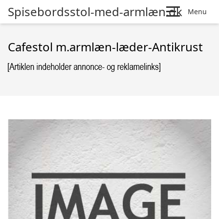
Spisebordsstol-med-armlæn.dk
Menu
Cafestol m.armlæn-læder-Antikrust