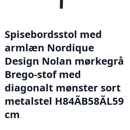
Spisebordsstol med
armlæn Nordique
Design Nolan mørkegrå
Brego-stof med
diagonalt mønster sort
metalstel H84ÃB58ÃL59
cm