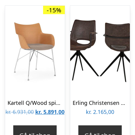
-15%
Kartell Q/Wood spisebordsstol med armlæn : Erling Christensen Møbler
Erling Christensen Møbler Cayman spisebordsstol med drejefunktion og armlæn – Topper Dark Brown : Erling Christensen Møbler : Erling Christensen
Den
Den
kr.
6.931,00
kr.
5.891,00
kr.
2.165,00
oprindelige
aktuelle
pris
pris