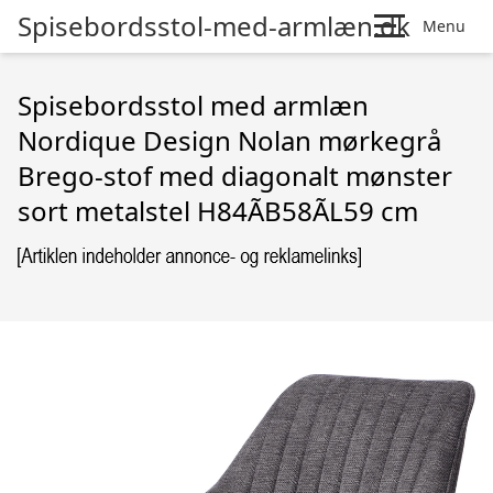
Spisebordsstol-med-armlæn.dk
Menu
Spisebordsstol med armlæn
Nordique Design Nolan mørkegrå
Brego-stof med diagonalt mønster
sort metalstel H84ÃB58ÃL59 cm