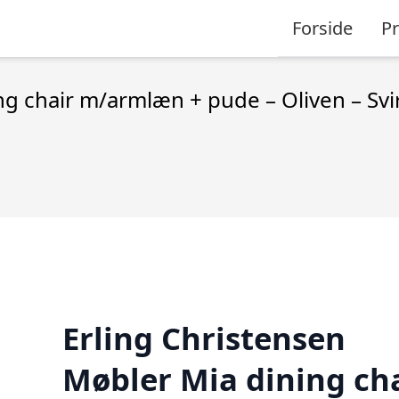
Forside
P
g chair m/armlæn + pude – Oliven – Svirv
Erling Christensen
Møbler Mia dining ch