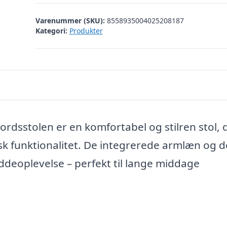
kr. 1.440,00.
kr. 1.150,
Varenummer (SKU):
8558935004025208187
Kategori:
Produkter
ordsstolen er en komfortabel og stilren stol, 
 funktionalitet. De integrerede armlæn og 
deoplevelse – perfekt til lange middage