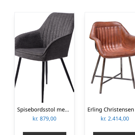
Spisebordsstol med armlæn Nordique Design Nolan mørkegrå Brego-stof med diagonalt mønster sort metalstel H84ÃB58ÃL59 cm
kr.
879,00
kr.
2.414,00