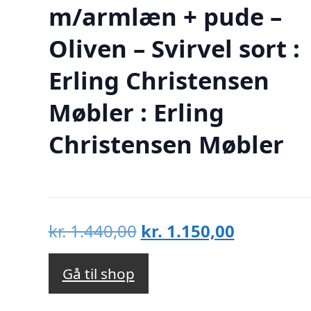
m/armlæn + pude –
Oliven – Svirvel sort :
Erling Christensen
Møbler : Erling
Christensen Møbler
Den
Den
kr.
1.440,00
kr.
1.150,00
oprindelige
aktuelle
pris
pris
Gå til shop
var:
er: