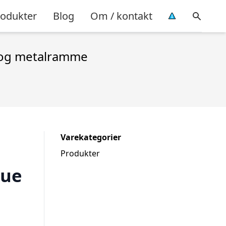
rodukter
Blog
Om / kontakt
f og metalramme
Varekategorier
Produkter
que