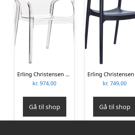
Erling Christensen Møbler Dejavu stol i klar plast med armlæn : Erling Christensen Møbler : Erling Christensen Møbler
kr.
974,00
kr.
749,00
Gå til shop
Gå til shop