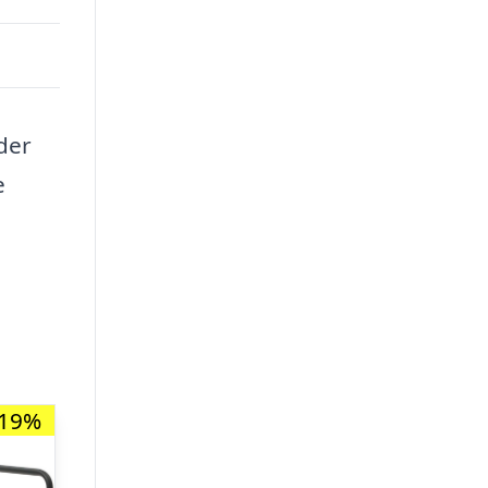
der
e
-19%