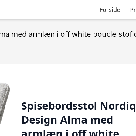
Forside
P
lma med armlæn i off white boucle-sto
Spisebordsstol Nordi
Design Alma med
armlæn i off white