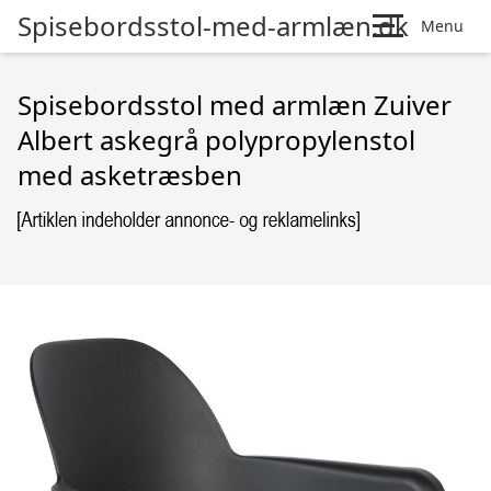
Spisebordsstol-med-armlæn.dk
Menu
Spisebordsstol med armlæn Zuiver
Albert askegrå polypropylenstol
med asketræsben