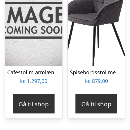
Cafestol m.armlæn-læder-Antikrust
Spisebordsstol med armlæn Nordique Design Nolan BREGO mørkegrå stof sort metalben indsyningsmønster nordisk design
kr.
1.297,00
kr.
879,00
Gå til shop
Gå til shop