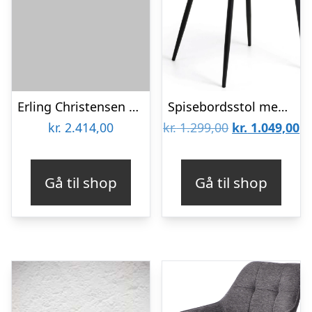
Erling Christensen Møbler Icon spisebordsstol med armlæn : Erling Christensen Møbler : Erling Christensen Møbler
Spisebordsstol med armlæn Kave Home Konna vandafvisende chenillepolstret sennep/sort stålben nordisk design
Den
D
kr.
2.414,00
kr.
1.299,00
kr.
1.049,00
oprindelige
ak
pris
pr
Gå til shop
Gå til shop
var:
er
kr. 1.299,00.
kr