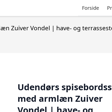
Forside
P
n Zuiver Vondel | have- og terrassest
Udendørs spisebordss
med armlæn Zuiver
Vondel | have- og