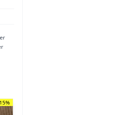
ver
er
-15%