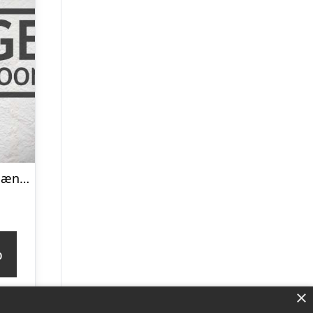
Cafestol m. armlæn-læder-Shiny polstret
p
×