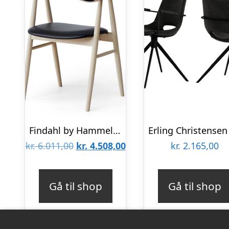
Findahl by Hammel Tradition spisebordsstol – eg hvidolieret med sort læder på ryg og sæde : Erling Christensen Møbler
Den
Den
kr.
6.011,00
kr.
4.508,00
kr.
2.165,00
oprindelige
aktuelle
pris
pris
Gå til shop
Gå til shop
var:
er:
kr. 6.011,00.
kr. 4.508,00.