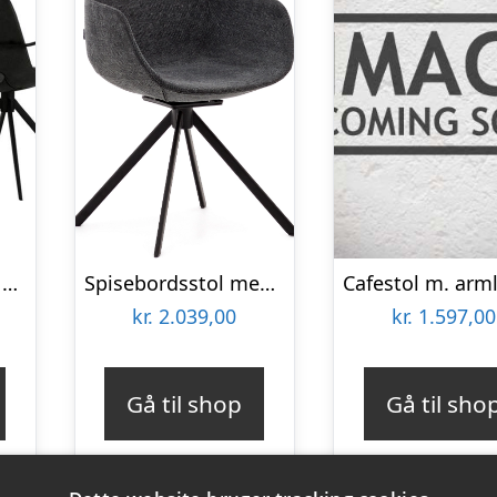
Erling Christensen Møbler Cayman spisebordsstol med drejefunktion og armlæn – Topper Deep Black : Erling Christensen Møbler : Erling Christensen
Spisebordsstol med armlæn Tissiana Kave Home grå twill stof drejefunktion stålben
kr.
2.039,00
kr.
1.597,00
Gå til shop
Gå til sho