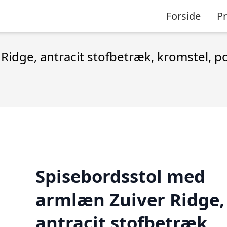
Forside
P
idge, antracit stofbetræk, kromstel, po
Spisebordsstol med
armlæn Zuiver Ridge,
antracit stofbetræk,