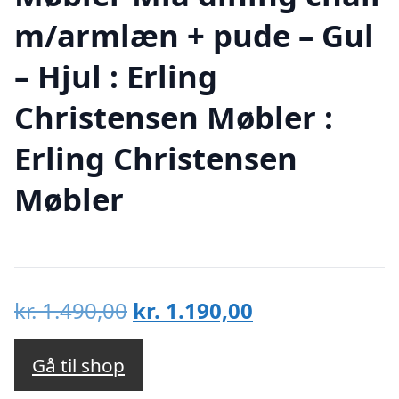
m/armlæn + pude – Gul
– Hjul : Erling
Christensen Møbler :
Erling Christensen
Møbler
Den
Den
kr.
1.490,00
kr.
1.190,00
oprindelige
aktuelle
pris
pris
Gå til shop
var:
er: