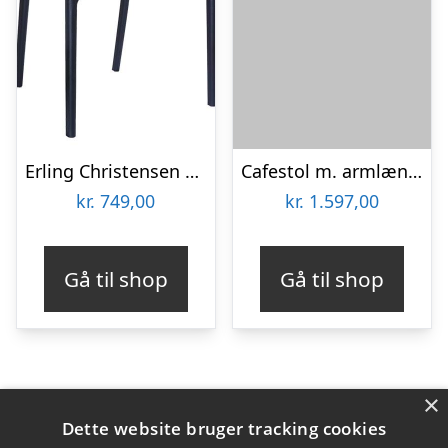
Erling Christensen Møbler Carmen stol i klar og sort plast med armlæn : Erling Christensen Møbler : Erling Christensen Møbler
Cafestol m. armlæn-læder-Shiny polstret
kr.
749,00
kr.
1.597,00
Gå til shop
Gå til shop
×
Varekategorier
Dette website bruger tracking cookies